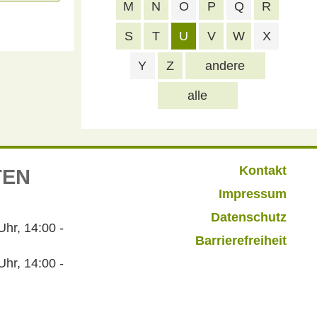
M
N
O
P
Q
R
S
T
U
V
W
X
Y
Z
andere
alle
Kontakt
TEN
Impressum
Datenschutz
r, 14:00 -
Barrierefreiheit
hr, 14:00 -