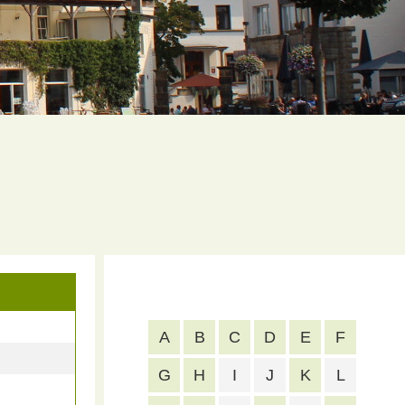
A
B
C
D
E
F
G
H
I
J
K
L