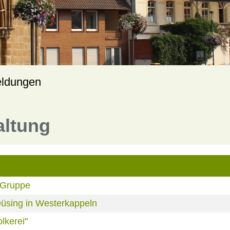
eldungen
altung
-Gruppe
üsing in Westerkappeln
lkerei"