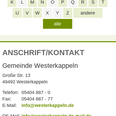
K
L
M
N
O
P
Q
R
S
T
U
V
W
X
Y
Z
andere
alle
ANSCHRIFT/KONTAKT
Gemeinde Westerkappeln
Große Str. 13
49492 Westerkappeln
Telefon:
05404 887 - 0
Fax:
05404 887 - 77
E-Mail:
info@westerkappeln.de