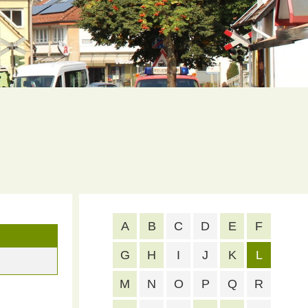
A
B
C
D
E
F
G
H
I
J
K
L
M
N
O
P
Q
R