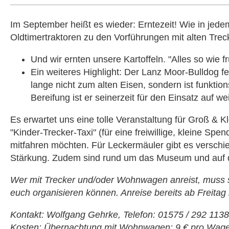
Im September heißt es wieder: Erntezeit! Wie in jed
Oldtimertraktoren zu den Vorführungen mit alten Tre
Und wir ernten unsere Kartoffeln. "Alles so wie fr
Ein weiteres Highlight: Der Lanz Moor-Bulldog 
lange nicht zum alten Eisen, sondern ist funktion
Bereifung ist er seinerzeit für den Einsatz auf
Es erwartet uns eine tolle Veranstaltung für Groß & K
"Kinder-Trecker-Taxi" (für eine freiwillige, kleine Spe
mitfahren möchten. Für Leckermäuler gibt es verschie
Stärkung. Zudem sind rund um das Museum und auf 
Wer mit Trecker und/oder Wohnwagen anreist, muss si
euch organisieren können. Anreise bereits ab Freitag
Kontakt: Wolfgang Gehrke, Telefon: 01575 / 292 1138
Kosten: Übernachtung mit Wohnwagen: 9 € pro Wag