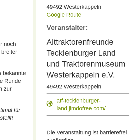
49492 Westerkappeln
Google Route
Veranstalter:
Alttraktorenfreunde
er noch
Tecklenburger Land
breiter
und Traktorenmuseum
as bekannte
Westerkappeln e.V.
ine Runde
49492 Westerkappeln
n zur
atf-tecklenburger-
land.jimdofree.com/
imal für
tellt!
Die Veranstaltung ist barrierefrei