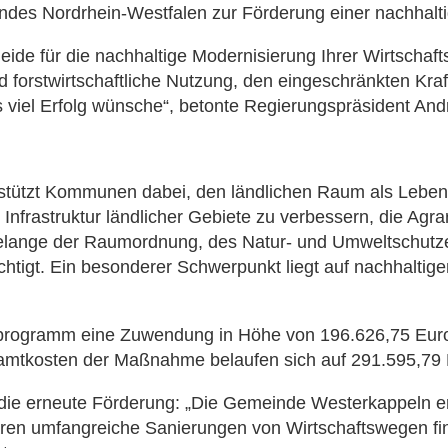
s Nordrhein-Westfalen zur Förderung einer nachhaltige
eide für die nachhaltige Modernisierung Ihrer Wirtschaft
d forstwirtschaftliche Nutzung, den eingeschränkten Kr
s viel Erfolg wünsche“, betonte Regierungspräsident An
tzt Kommunen dabei, den ländlichen Raum als Lebens-,
 Infrastruktur ländlicher Gebiete zu verbessern, die Agrar
 Belange der Raumordnung, des Natur- und Umweltschutz
chtigt. Ein besonderer Schwerpunkt liegt auf nachhal
rogramm eine Zuwendung in Höhe von 196.626,75 Euro f
mtkosten der Maßnahme belaufen sich auf 291.595,79 
r die erneute Förderung: „Die Gemeinde Westerkappeln er
n umfangreiche Sanierungen von Wirtschaftswegen finan